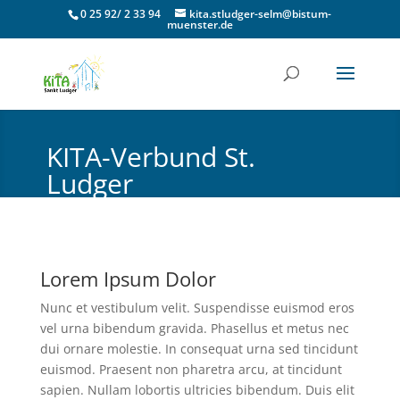
0 25 92/ 2 33 94
kita.stludger-selm@bistum-
muenster.de
KITA-Verbund St.
Ludger
Katholische Pfarrgemeinde Selm
Lorem Ipsum Dolor
Nunc et vestibulum velit. Suspendisse euismod eros
vel urna bibendum gravida. Phasellus et metus nec
dui ornare molestie. In consequat urna sed tincidunt
euismod. Praesent non pharetra arcu, at tincidunt
sapien. Nullam lobortis ultricies bibendum. Duis elit