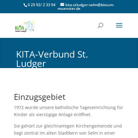
0 25 92/ 2 33 94
kita.stludger-selm@bistum-
muenster.de
KITA-Verbund St.
Ludger
Katholische Pfarrgemeinde Selm
Einzugsgebiet
1972 wurde unsere katholische Tageseinrichtung für
Kinder als vierzügige Anlage eröffnet.
Sie gehört zur gleichnamigen Kirchengemeinde und
liegt zentral im alten Stadtkern von Selm in einer