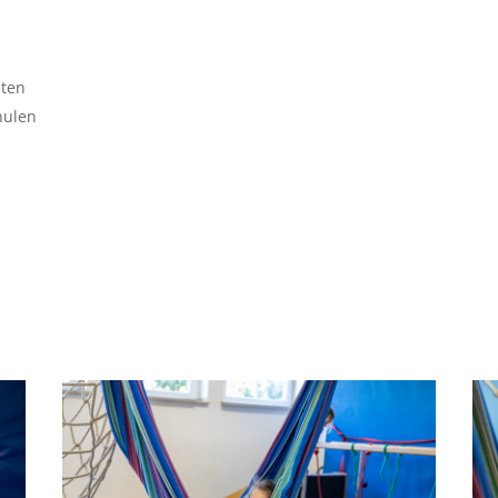
iten
hulen