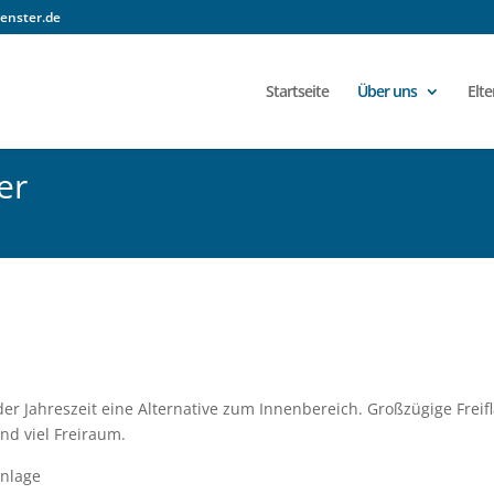
enster.de
Startseite
Über uns
Elte
er
er Jahreszeit eine Alternative zum Innenbereich. Großzügige Fre
nd viel Freiraum.
anlage