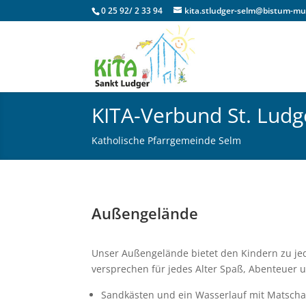
0 25 92/ 2 33 94
kita.stludger-selm@bistum-mu
KITA-Verbund St. Ludg
Katholische Pfarrgemeinde Selm
Außengelände
Unser Außengelände bietet den Kindern zu jed
versprechen für jedes Alter Spaß, Abenteuer u
Sandkästen und ein Wasserlauf mit Matsch