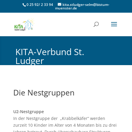
0 25 92/ 2 33 94
kita.stludger-selm@bistum-
muenster.de
KITA-Verbund St.
Ludger
Katholische Pfarrgemeinde Selm
Die Nestgruppen
U2-Nestgruppe
In der Nestgruppe der „Krabbelkäfer“ werden
zurzeit 10 Kinder im Alter von 4 Monaten bis zu drei
Jahren betreut. Durch überschaubare Strukturen