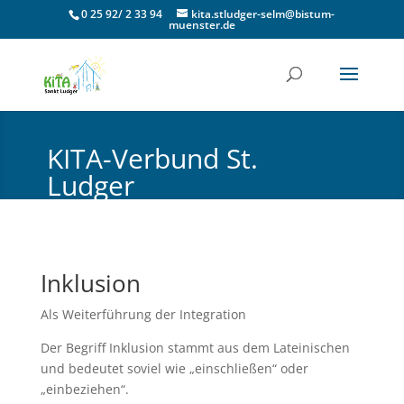
0 25 92/ 2 33 94
kita.stludger-selm@bistum-
muenster.de
KITA-Verbund St.
Ludger
Katholische Pfarrgemeinde Selm
Inklusion
Als Weiterführung der Integration
Der Begriff Inklusion stammt aus dem Lateinischen
und bedeutet soviel wie „einschließen“ oder
„einbeziehen“.