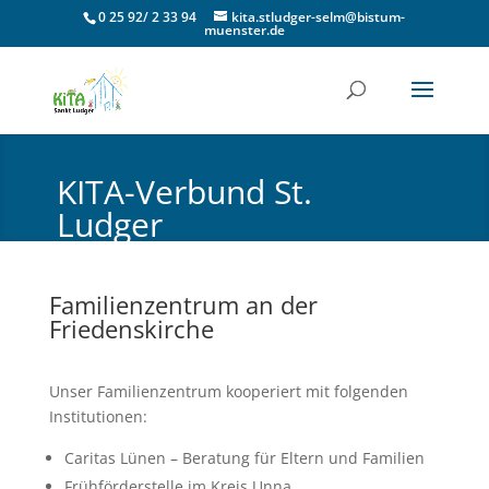
0 25 92/ 2 33 94
kita.stludger-selm@bistum-
muenster.de
KITA-Verbund St.
Ludger
Katholische Pfarrgemeinde Selm
Familienzentrum an der
Friedenskirche
Unser Familienzentrum kooperiert mit folgenden
Institutionen:
Caritas Lünen – Beratung für Eltern und Familien
Frühförderstelle im Kreis Unna