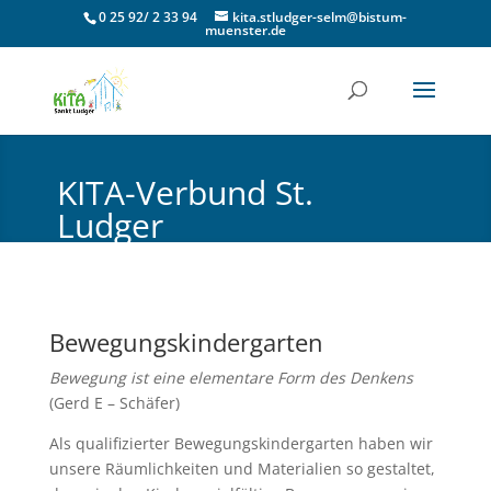
0 25 92/ 2 33 94
kita.stludger-selm@bistum-
muenster.de
KITA-Verbund St.
Ludger
Katholische Pfarrgemeinde Selm
Bewegungskindergarten
Bewegung ist eine elementare Form des Denkens
(Gerd E – Schäfer)
Als qualifizierter Bewegungskindergarten haben wir
unsere Räumlichkeiten und Materialien so gestaltet,