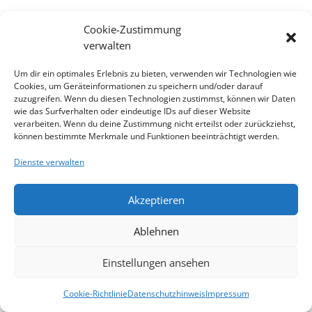
Cookie-Zustimmung
verwalten
Um dir ein optimales Erlebnis zu bieten, verwenden wir Technologien wie
Kreativraum
Cookies, um Geräteinformationen zu speichern und/oder darauf
zuzugreifen. Wenn du diesen Technologien zustimmst, können wir Daten
wie das Surfverhalten oder eindeutige IDs auf dieser Website
verarbeiten. Wenn du deine Zustimmung nicht erteilst oder zurückziehst,
Die vielfältigen Materialien im Kreativraum bieten
können bestimmte Merkmale und Funktionen beeinträchtigt werden.
den Kindern Anreize eigene Kunstwerke zu
gestalten. Der Fantasie werden hierbei keine
Dienste verwalten
Grenzen gesetzt.
Das Materialangebot umfasst unter anderem:
Akzeptieren
Naturmaterialien (Blätter, Kastanien, Stöcke usw.)
Ablehnen
Alltagsmaterialien (Papprollen, Schachteln, Wolle,
Knöpfe usw.)
Einstellungen ansehen
Buntstifte, Wachsfarben und Wasserfarben
Pappmaché, Gips
Cookie-Richtlinie
Datenschutzhinweis
Impressum
Leim, Klebstoff und Kleister